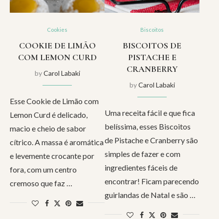
Cookies
Biscoitos
COOKIE DE LIMÃO
BISCOITOS DE
COM LEMON CURD
PISTACHE E
CRANBERRY
by
Carol Labaki
by
Carol Labaki
Esse Cookie de Limão com
Uma receita fácil e que fica
Lemon Curd é delicado,
belíssima, esses Biscoitos
macio e cheio de sabor
de Pistache e Cranberry são
cítrico. A massa é aromática
simples de fazer e com
e levemente crocante por
ingredientes fáceis de
fora, com um centro
encontrar! Ficam parecendo
cremoso que faz …
guirlandas de Natal e são …